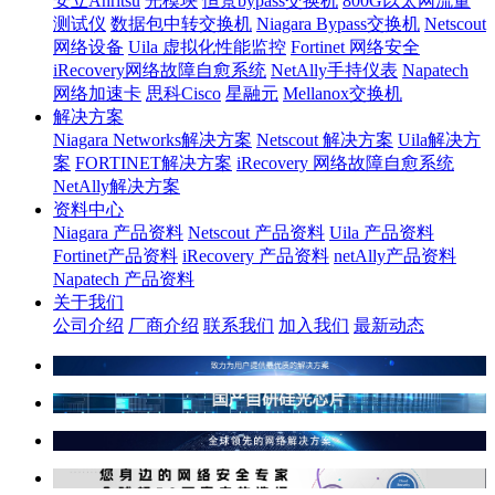
安立Anritsu
光模块
恒景bypass交换机
800G以太网流量
测试仪
数据包中转交换机
Niagara Bypass交换机
Netscout
网络设备
Uila 虚拟化性能监控
Fortinet 网络安全
iRecovery网络故障自愈系统
NetAlly手持仪表
Napatech
网络加速卡
思科Cisco
星融元
Mellanox交换机
解决方案
Niagara Networks解决方案
Netscout 解决方案
Uila解决方
案
FORTINET解决方案
iRecovery 网络故障自愈系统
NetAlly解决方案
资料中心
Niagara 产品资料
Netscout 产品资料
Uila 产品资料
Fortinet产品资料
iRecovery 产品资料
netAlly产品资料
Napatech 产品资料
关于我们
公司介绍
厂商介绍
联系我们
加入我们
最新动态