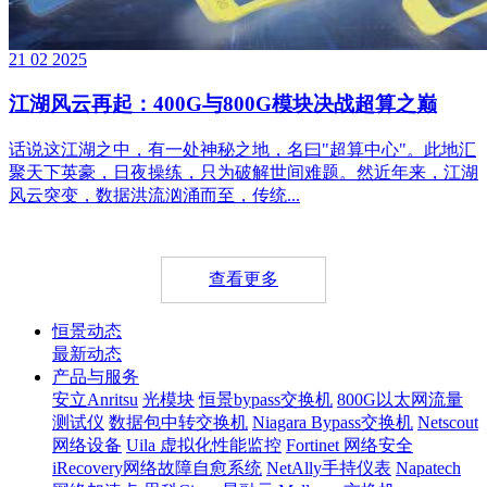
21
02
2025
江湖风云再起：400G与800G模块决战超算之巅
话说这江湖之中，有一处神秘之地，名曰"超算中心"。此地汇
聚天下英豪，日夜操练，只为破解世间难题。然近年来，江湖
风云突变，数据洪流汹涌而至，传统...
查看更多
恒景动态
最新动态
产品与服务
安立Anritsu
光模块
恒景bypass交换机
800G以太网流量
测试仪
数据包中转交换机
Niagara Bypass交换机
Netscout
网络设备
Uila 虚拟化性能监控
Fortinet 网络安全
iRecovery网络故障自愈系统
NetAlly手持仪表
Napatech