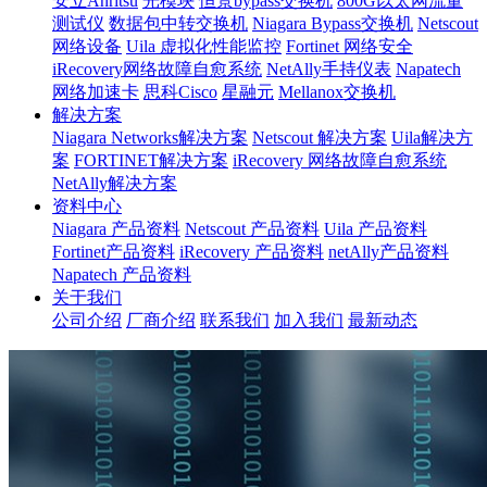
安立Anritsu
光模块
恒景bypass交换机
800G以太网流量
测试仪
数据包中转交换机
Niagara Bypass交换机
Netscout
网络设备
Uila 虚拟化性能监控
Fortinet 网络安全
iRecovery网络故障自愈系统
NetAlly手持仪表
Napatech
网络加速卡
思科Cisco
星融元
Mellanox交换机
解决方案
Niagara Networks解决方案
Netscout 解决方案
Uila解决方
案
FORTINET解决方案
iRecovery 网络故障自愈系统
NetAlly解决方案
资料中心
Niagara 产品资料
Netscout 产品资料
Uila 产品资料
Fortinet产品资料
iRecovery 产品资料
netAlly产品资料
Napatech 产品资料
关于我们
公司介绍
厂商介绍
联系我们
加入我们
最新动态